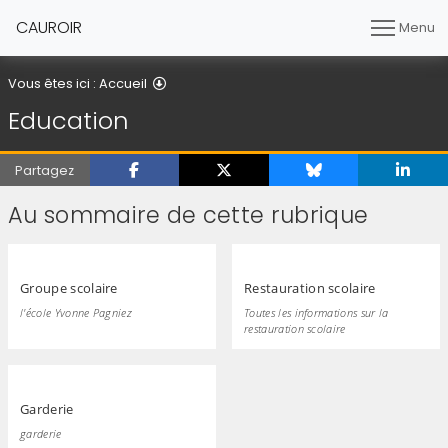
CAUROIR
Menu
Education
Vous êtes ici :
Accueil
Education
Partagez
Au sommaire de cette rubrique
Groupe scolaire
Restauration scolaire
l'école Yvonne Pagniez
Toutes les informations sur la
restauration scolaire
Garderie
garderie