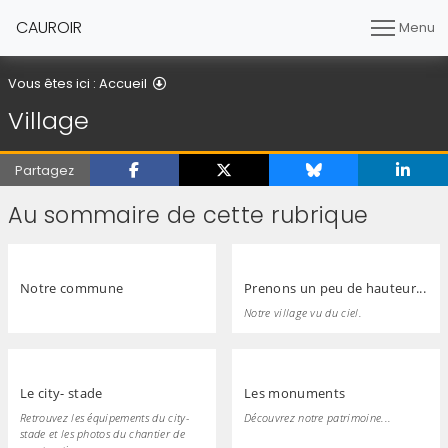
CAUROIR
Menu
Village
Vous êtes ici :
Accueil
Village
Partagez
Au sommaire de cette rubrique
Notre commune
Prenons un peu de hauteur...
Notre village vu du ciel.
Le city- stade
Les monuments
Retrouvez les équipements du city-
Découvrez notre patrimoine...
stade et les photos du chantier de