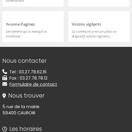
construction
Yvonne Pagniez
Voisins vigilants
Une femme qui a marqué la
La commune a mis en place le
commune…
dispositif voisins vigilants...
Informations de contact
Nous contacter
Tel : 03.27.78.62.16
Fax : 03.27.78.78.12
Formulaire de contact
Nous trouver
5 rue de la mairie
59400 CAUROIR
Les horaires