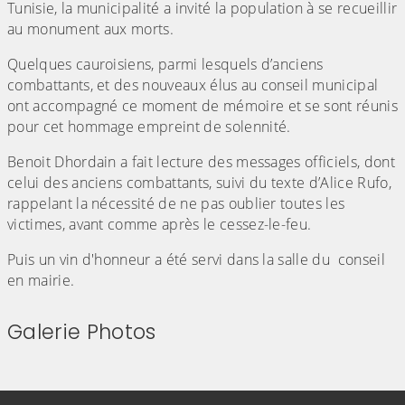
Tunisie, la municipalité a invité la population à se recueillir
au monument aux morts.
Quelques cauroisiens, parmi lesquels d’anciens
combattants, et des nouveaux élus au conseil municipal
ont accompagné ce moment de mémoire et se sont réunis
pour cet hommage empreint de solennité.
Benoit Dhordain a fait lecture des messages officiels, dont
celui des anciens combattants, suivi du texte d’Alice Rufo,
rappelant la nécessité de ne pas oublier toutes les
victimes, avant comme après le cessez-le-feu.
Puis un vin d'honneur a été servi dans la salle du conseil
en mairie.
Galerie Photos
(Cliquez sur l'image pour l'agrandir)
(Cliquez sur l'image pour l'agr
(Cliquez sur l'image pour l'agrandir)
(Cliquez sur l'image pour l'agr