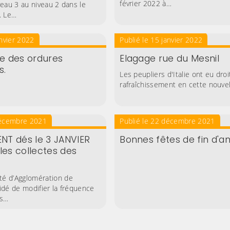
février 2022 à…
eau 3 au niveau 2 dans le
. Le…
anvier 2022
Publié le 15 janvier 2022
 des ordures
Elagage rue du Mesnil
s.
Les peupliers d'Italie ont eu droi
rafraîchissement en cette nouve
décembre 2021
Publié le 22 décembre 2021
T dés le 3 JANVIER
Bonnes fêtes de fin d'a
les collectes des
é d’Agglomération de
idé de modifier la fréquence
es…