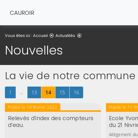
CAUROIR
Nouvelles
Vous êtes ici :
Accueil
Actualités
Nouvelles
La vie de notre commune
Page
sur 16
…
Page
sur 16
Page
sur 16
Page
sur 16
Page
sur 16
1
13
14
15
16
Publié le 14 février 2022
Publié le 11 f
Relevés d’index des compteurs
Ecole Yvon
d’eau.
du 21 févr
Allègement du 