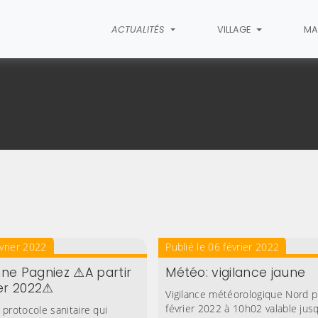
ACTUALITÉS
VILLAGE
MA
évrier 2022
Publié le 06 février 2022
ne Pagniez ⚠A partir
Météo: vigilance jaune
ier 2022⚠
Vigilance météorologique Nord p
février 2022 à 10h02 valable jus
protocole sanitaire qui