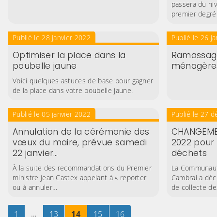
passera du niv
premier degré
Publié le 28 janvier 2022
Publié le 26 j
Optimiser la place dans la
Ramassage
poubelle jaune
ménagère
Voici quelques astuces de base pour gagner
de la place dans votre poubelle jaune.
Publié le 05 janvier 2022
Publié le 27 
Annulation de la cérémonie des
CHANGEMEN
vœux du maire, prévue samedi
2022 pour 
22 janvier…
déchets
À la suite des recommandations du Premier
La Communaut
ministre Jean Castex appelant à « reporter
Cambrai a déc
ou à annuler…
de collecte d
Page
sur 16
…
Page
sur 16
Page
sur 16
Page
sur 16
Page
sur 16
1
13
14
15
16